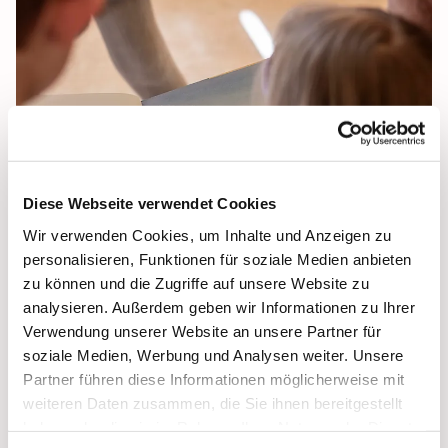
Diese Webseite verwendet Cookies
Wir verwenden Cookies, um Inhalte und Anzeigen zu
personalisieren, Funktionen für soziale Medien anbieten
zu können und die Zugriffe auf unsere Website zu
Kunst mit Kindern
analysieren. Außerdem geben wir Informationen zu Ihrer
Verwendung unserer Website an unsere Partner für
soziale Medien, Werbung und Analysen weiter. Unsere
"Das drumherum um die Möwe ist Luft, ist doch blau, da
Partner führen diese Informationen möglicherweise mit
sieht man ja", konstatiert das Mädchen glasklar bei der
weiteren Daten zusammen, die Sie ihnen bereitgestellt
gemeinsamen Betrachtung des Bildes. Natürlich, Luft ist
haben oder die sie im Rahmen Ihrer Nutzung der Dienste