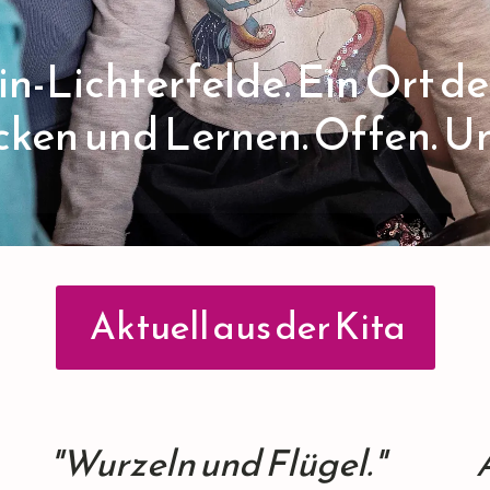
lin-Lichterfelde. Ein Ort 
cken und Lernen. Offen. U
Aktuell aus der Kita
"Wurzeln und Flügel."