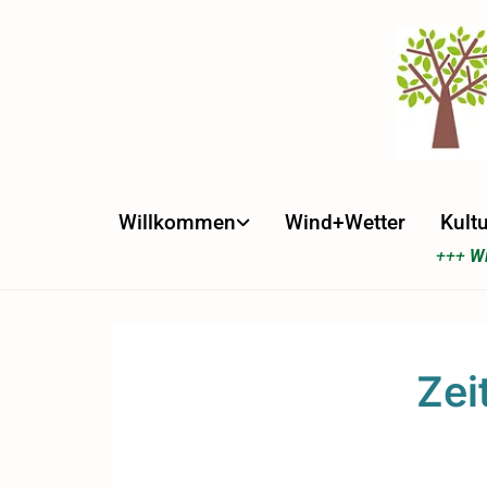
Willkommen
Wind+Wetter
Kultu
+++
Wi
Zei