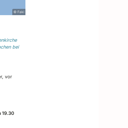
© Faki
enkirche
achen bei
r, vor
m 19.30