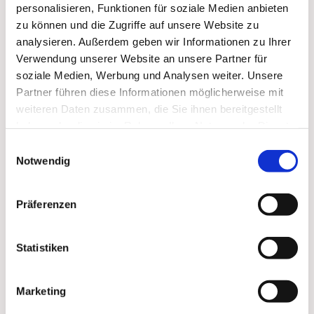
personalisieren, Funktionen für soziale Medien anbieten
Evangelischen Schule Steglitz sowie
zu können und die Zugriffe auf unsere Website zu
Vertreter:innen der Politik. Die Moderation hat
analysieren. Außerdem geben wir Informationen zu Ihrer
Rundfunkpfarrerin Barbara Manterfeld-Wormit.
Verwendung unserer Website an unsere Partner für
Anlass ist das Gedenken an den
90. Jahrestag der
soziale Medien, Werbung und Analysen weiter. Unsere
Bekenntnissynode
in der Markus-
Partner führen diese Informationen möglicherweise mit
Kirchengemeinde vom 23. bis 26. September
weiteren Daten zusammen, die Sie ihnen bereitgestellt
1935. Die Veranstaltung nimmt auch Bezug zur
haben oder die sie im Rahmen Ihrer Nutzung der Dienste
aktuellen Debatte über das politische Engagement
gesammelt haben.
Einwilligungsauswahl
der Kirche und richtet sich an eine breite
Notwendig
Öffentlichkeit.
Hier alle weiteren Informationen
.
Präferenzen
Statistiken
Marketing