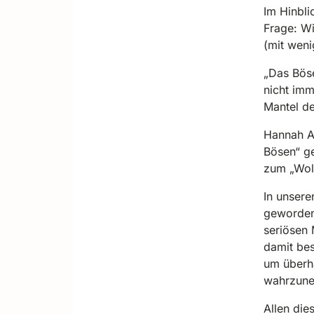
Im Hinbli
Frage: Wi
(mit wen
„Das Böse
nicht imm
Mantel d
Hannah Ar
Bösen“ ge
zum „Wol
In unsere
geworden
seriösen 
damit bes
um überha
wahrzun
Allen die