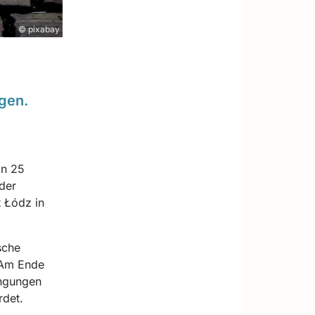
© pixabay
gen.
on 25
der
t Łódz in
sche
 Am Ende
ingungen
rdet.