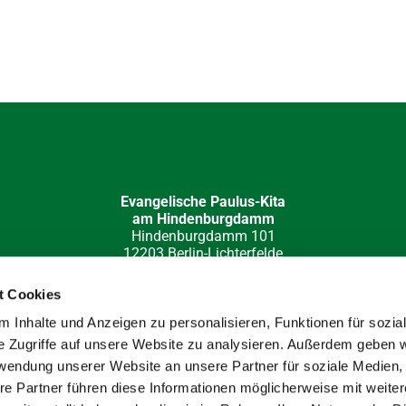
Evangelische Paulus-Kita
am Hindenburgdamm
Hindenburgdamm 101
12203 Berlin-Lichterfelde
030 84 49 32 15
kita-hi-damm(at)paulus-lichterfelde.de
t Cookies
e-Redaktion: Katja Barloschky; Fotos: Hans Werner Müller, Klau
 Inhalte und Anzeigen zu personalisieren, Funktionen für sozia
e Zugriffe auf unsere Website zu analysieren. Außerdem geben w
rwendung unserer Website an unsere Partner für soziale Medien
re Partner führen diese Informationen möglicherweise mit weite