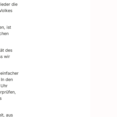
ieder die
Volkes
n, ist
ichen
tät des
s wir
 einfacher
In den
 Uhr
erprüfen,
s
it, aus