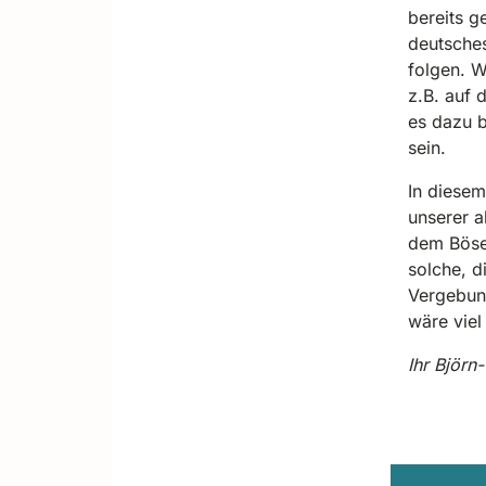
bereits g
deutsche
folgen. W
z.B. auf 
es dazu 
sein.
In diesem
unserer a
dem Bösen
solche, d
Vergebung
wäre vie
Ihr Björn