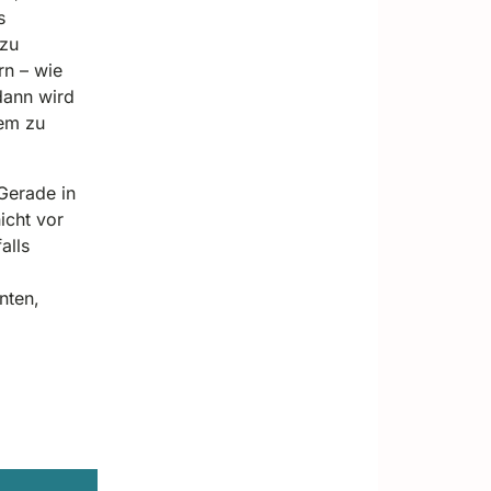
s
zu
rn – wie
dann wird
em zu
Gerade in
icht vor
alls
nten,