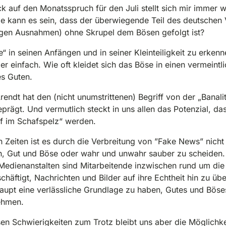
ck auf den Monatsspruch für den Juli stellt sich mir immer w
e kann es sein, dass der überwiegende Teil des deutschen 
igen Ausnahmen) ohne Skrupel dem Bösen gefolgt ist?
“ in seinen Anfängen und in seiner Kleinteiligkeit zu erkenne
er einfach. Wie oft kleidet sich das Böse in einen vermeintl
es Guten.
endt hat den (nicht unumstrittenen) Begriff von der „Banali
prägt. Und vermutlich steckt in uns allen das Potenzial, das
f im Schafspelz“ werden.
n Zeiten ist es durch die Verbreitung von ”Fake News” nicht
, Gut und Böse oder wahr und unwahr sauber zu scheiden. 
Medienanstalten sind Mitarbeitende inzwischen rund um die
chäftigt, Nachrichten und Bilder auf ihre Echtheit hin zu üb
upt eine verlässliche Grundlage zu haben, Gutes und Böse
ehmen.
sen Schwierigkeiten zum Trotz bleibt uns aber die Möglichke