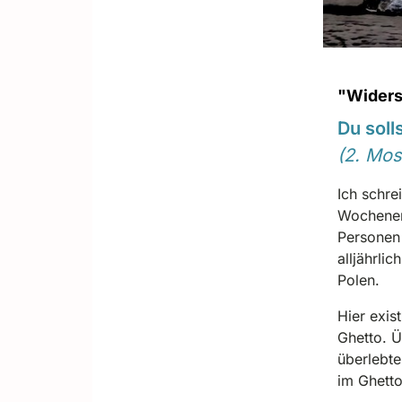
"Widers
Du soll
(2. Mos
Ich schre
Wochenend
Personen 
alljährli
Polen.
Hier exis
Ghetto. Ü
überlebte
im Ghett