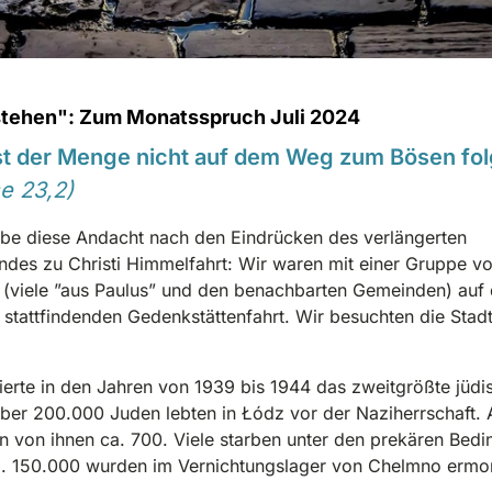
tehen": Zum Monatsspruch Juli 2024
st der Menge nicht auf dem Weg zum Bösen fol
e 23,2)
ibe diese Andacht nach den Eindrücken des verlängerten
es zu Christi Himmelfahrt: Wir waren mit einer Gruppe v
(viele ”aus Paulus” und den benachbarten Gemeinden) auf 
ch stattfindenden Gedenkstättenfahrt. Wir besuchten die Stad
tierte in den Jahren von 1939 bis 1944 das zweitgrößte jüdi
ber 200.000 Juden lebten in Łódz vor der Naziherrschaft.
n von ihnen ca. 700. Viele starben unter den prekären Bed
o. 150.000 wurden im Vernichtungslager von Chelmno ermo