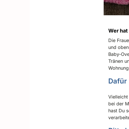
Wer hat 
Die Fraue
und obend
Baby-Over
Tränen un
Wohnungs
Dafür
Vielleich
bei der Mu
hast Du s
verarbeit