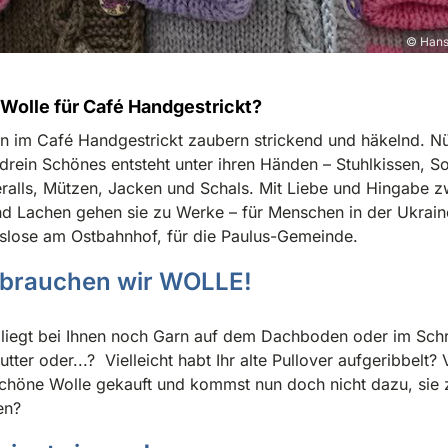
© Hans
Wolle für Café Handgestrickt?
n im Café Handgestrickt zaubern strickend und häkelnd. Nü
rein Schönes entsteht unter ihren Händen – Stuhlkissen, S
alls, Mützen, Jacken und Schals. Mit Liebe und Hingabe z
d Lachen gehen sie zu Werke – für Menschen in der Ukraine
lose am Ostbahnhof, für die Paulus-Gemeinde.
 brauchen wir WOLLE!
t liegt bei Ihnen noch Garn auf dem Dachboden oder im Sch
tter oder...? Vielleicht habt Ihr alte Pullover aufgeribbelt? V
chöne Wolle gekauft und kommst nun doch nicht dazu, sie 
en?