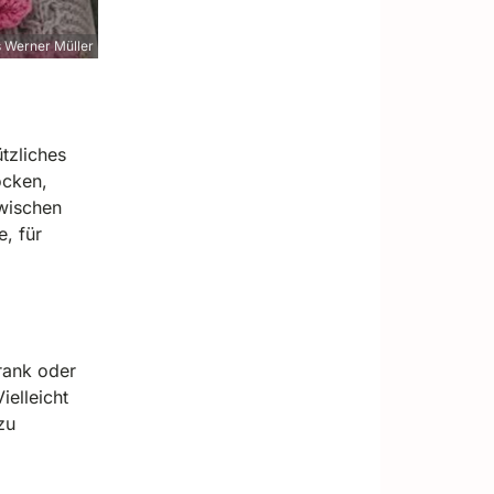
 Werner Müller
tzliches
ocken,
wischen
, für
rank oder
ielleicht
zu