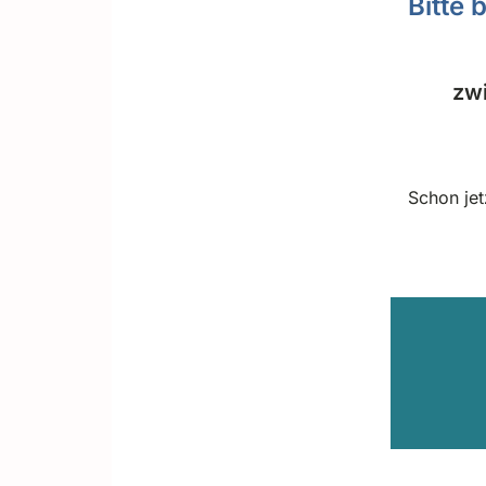
Bitte 
zw
Schon jet