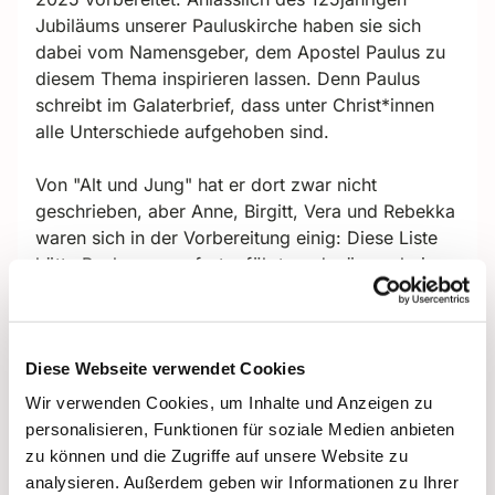
Jubiläums unserer Pauluskirche haben sie sich
dabei vom Namensgeber, dem Apostel Paulus zu
diesem Thema inspirieren lassen. Denn Paulus
schreibt im Galaterbrief, dass unter Christ*innen
alle Unterschiede aufgehoben sind.
Von "Alt und Jung" hat er dort zwar nicht
geschrieben, aber Anne, Birgitt, Vera und Rebekka
waren sich in der Vorbereitung einig: Diese Liste
hätte Paulus gerne fortgeführt, und wäre er bei
unserer Familienkirche heute zu Besuch gewesen,
dann hätte er den Zusatz auf dem kostbaren
Papier sicherlich noch hinzugesetzt!
Diese Webseite verwendet Cookies
Denn unsere Seniorinnen haben an drei Stationen
Wir verwenden Cookies, um Inhalte und Anzeigen zu
Spiele aus ihrer Kindheit vorgestellt, die Kinder
personalisieren, Funktionen für soziale Medien anbieten
und Eltern sofort ausprobiert haben:
zu können und die Zugriffe auf unsere Website zu
"Murmeln schießen"
,
"Bändern abnehmen"
und
analysieren. Außerdem geben wir Informationen zu Ihrer