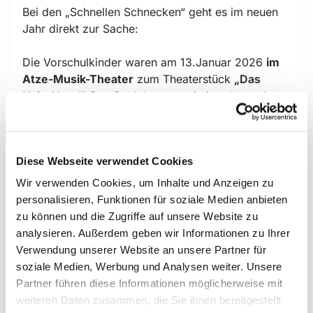
Bei den „Schnellen Schnecken“ geht es im neuen
Jahr direkt zur Sache:
Die Vorschulkinder waren am 13.Januar 2026
im
Atze-Musik-Theater
zum Theaterstück
„Das
Nein-Horn“
! Das Buch kannten sie ja schon, aber
nun das Ganze auf der Bühne – aufregend! Tolle
Schauspielerinnen und Musiker waren life zu
erleben, und erst die Kostüme! Da gab es eine
Diese Webseite verwendet Cookies
Menge auszuwerten in der Gruppe...
Wir verwenden Cookies, um Inhalte und Anzeigen zu
Und nun direkt weiter
personalisieren, Funktionen für soziale Medien anbieten
zur
Verkehrserziehung.
Dieses Thema ist jetzt
zu können und die Zugriffe auf unsere Website zu
dran – und wird von einem absoluten Fachmann
analysieren. Außerdem geben wir Informationen zu Ihrer
begleitet, nämlich einem Polizisten. Informationen,
Verwendung unserer Website an unsere Partner für
Geschichten und Antworten aus erster Hand für
soziale Medien, Werbung und Analysen weiter. Unsere
die Kinder – damit sich hoffentlich alle unfallfrei
Partner führen diese Informationen möglicherweise mit
durch den großstädtischen Verkehr bewegen
weiteren Daten zusammen, die Sie ihnen bereitgestellt
können.