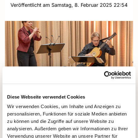
Veröffentlicht am Samstag, 8. Februar 2025 22:54
© Klaus Böse
Diese Webseite verwendet Cookies
Wir verwenden Cookies, um Inhalte und Anzeigen zu
"Sweet Sounds" bei Paulus: Bilder von
personalisieren, Funktionen für soziale Medien anbieten
Klaus Böse
zu können und die Zugriffe auf unsere Website zu
"Keltische Lieder und barocke Sonaten" standen
analysieren. Außerdem geben wir Informationen zu Ihrer
am 08. Februar auf dem Programm im Paulus-
Verwendung unserer Website an unsere Partner für