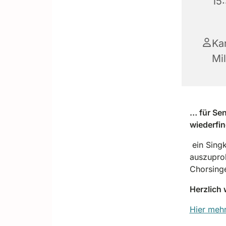
15
Kan
Mil
… für Sen
wiederfi
ein Singk
auszuprob
Chorsing
Herzlich
Hier mehr