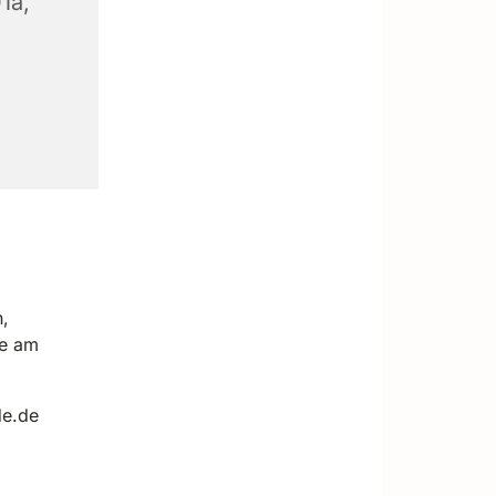
1a,
,
de am
de.de