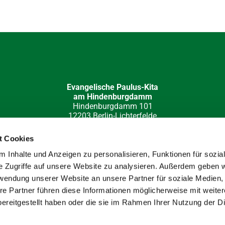
Evangelische Paulus-Kita
am Hindenburgdamm
Hindenburgdamm 101
12203 Berlin-Lichterfelde
030 84 49 32 15
kita-hi-damm(at)paulus-lichterfelde.de
t Cookies
e-Redaktion: Katja Barloschky; Fotos: Hans Werner Müller, Klau
 Inhalte und Anzeigen zu personalisieren, Funktionen für sozia
e Zugriffe auf unsere Website zu analysieren. Außerdem geben w
rwendung unserer Website an unsere Partner für soziale Medien
re Partner führen diese Informationen möglicherweise mit weite
ereitgestellt haben oder die sie im Rahmen Ihrer Nutzung der D
Impressum
Datenschutzerklärung
ChurchDesk-Login