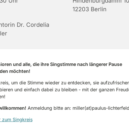
:30 Uhr
Hindenburgdamm 10
12203 Berlin
torin Dr. Cordelia
ler
ioren und alle, die ihre Singstimme nach längerer Pause
nden möchten!
reis, um die Stimme wieder zu entdecken, sie aufzufrischen
ieren und einfach dabei zu bleiben - mit der ganzen Freu
en!
 willkommen!
Anmeldung bitte an: miller(at)paulus-lichterfel
 zum Singkreis