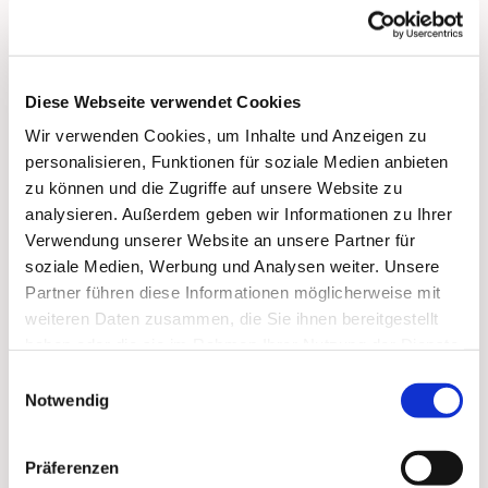
… für Senioren und alle, die ihre Singstimme nach
längerer Pause wiederfinden möchten!
ein Singkreis, um die Stimme wieder zu
Diese Webseite verwendet Cookies
entdecken, sie aufzufrischen, auszuprobieren und
einfach dabei zu bleiben - mit der ganzen Freude
Wir verwenden Cookies, um Inhalte und Anzeigen zu
am Chorsingen!
personalisieren, Funktionen für soziale Medien anbieten
zu können und die Zugriffe auf unsere Website zu
Herzlich willkommen!
Anmeldung bitte
analysieren. Außerdem geben wir Informationen zu Ihrer
an: miller(at)paulus-lichterfelde.de
Verwendung unserer Website an unsere Partner für
soziale Medien, Werbung und Analysen weiter. Unsere
Hier mehr zum Singkreis
Partner führen diese Informationen möglicherweise mit
weiteren Daten zusammen, die Sie ihnen bereitgestellt
haben oder die sie im Rahmen Ihrer Nutzung der Dienste
gesammelt haben.
Einwilligungsauswahl
Notwendig
Präferenzen