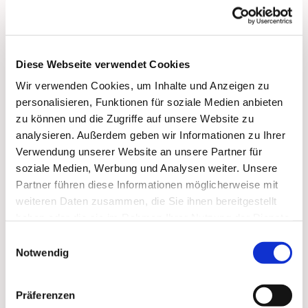
… für Senioren und alle, die ihre Singstimme nach
längerer Pause wiederfinden möchten!
ein Singkreis, um die Stimme wieder zu
Diese Webseite verwendet Cookies
entdecken, sie aufzufrischen, auszuprobieren und
einfach dabei zu bleiben - mit der ganzen Freude
Wir verwenden Cookies, um Inhalte und Anzeigen zu
am Chorsingen!
personalisieren, Funktionen für soziale Medien anbieten
zu können und die Zugriffe auf unsere Website zu
Herzlich willkommen!
Anmeldung bitte
analysieren. Außerdem geben wir Informationen zu Ihrer
an: miller(at)paulus-lichterfelde.de
Verwendung unserer Website an unsere Partner für
soziale Medien, Werbung und Analysen weiter. Unsere
Hier mehr zum Singkreis
Partner führen diese Informationen möglicherweise mit
weiteren Daten zusammen, die Sie ihnen bereitgestellt
haben oder die sie im Rahmen Ihrer Nutzung der Dienste
gesammelt haben.
Einwilligungsauswahl
Notwendig
Präferenzen