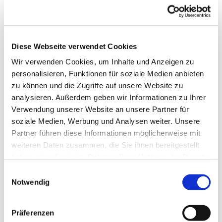
… für Senioren und alle, die ihre Singstimme nach
längerer Pause wiederfinden möchten!
ein Singkreis, um die Stimme wieder zu
Diese Webseite verwendet Cookies
entdecken, sie aufzufrischen, auszuprobieren und
einfach dabei zu bleiben - mit der ganzen Freude
Wir verwenden Cookies, um Inhalte und Anzeigen zu
am Chorsingen!
personalisieren, Funktionen für soziale Medien anbieten
zu können und die Zugriffe auf unsere Website zu
Herzlich willkommen!
Anmeldung bitte
analysieren. Außerdem geben wir Informationen zu Ihrer
an: miller(at)paulus-lichterfelde.de
Verwendung unserer Website an unsere Partner für
soziale Medien, Werbung und Analysen weiter. Unsere
Hier mehr zum Singkreis
Partner führen diese Informationen möglicherweise mit
weiteren Daten zusammen, die Sie ihnen bereitgestellt
haben oder die sie im Rahmen Ihrer Nutzung der Dienste
gesammelt haben.
Einwilligungsauswahl
Notwendig
Präferenzen