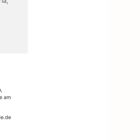
1a,
,
de am
de.de