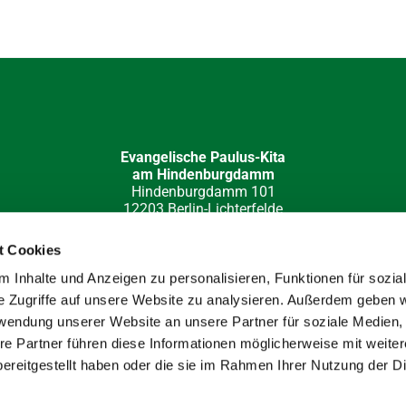
Evangelische Paulus-Kita
am Hindenburgdamm
Hindenburgdamm 101
12203 Berlin-Lichterfelde
030 84 49 32 15
kita-hi-damm(at)paulus-lichterfelde.de
t Cookies
e-Redaktion: Katja Barloschky; Fotos: Hans Werner Müller, Klau
 Inhalte und Anzeigen zu personalisieren, Funktionen für sozia
e Zugriffe auf unsere Website zu analysieren. Außerdem geben w
rwendung unserer Website an unsere Partner für soziale Medien
re Partner führen diese Informationen möglicherweise mit weite
ereitgestellt haben oder die sie im Rahmen Ihrer Nutzung der D
Impressum
Datenschutzerklärung
ChurchDesk-Login