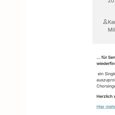
20
Kan
Mil
… für Sen
wiederfi
ein Singk
auszuprob
Chorsing
Herzlich
Hier mehr