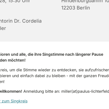
28, 15:30 Uhr
Hindenburgdamm 10
12203 Berlin
torin Dr. Cordelia
ler
ioren und alle, die ihre Singstimme nach längerer Pause
nden möchten!
reis, um die Stimme wieder zu entdecken, sie aufzufrischen
ieren und einfach dabei zu bleiben - mit der ganzen Freu
en!
 willkommen!
Anmeldung bitte an: miller(at)paulus-lichterfel
 zum Singkreis