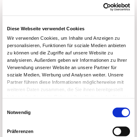
… für Senioren und alle, die ihre Singstimme nach
längerer Pause wiederfinden möchten!
ein Singkreis, um die Stimme wieder zu
Diese Webseite verwendet Cookies
entdecken, sie aufzufrischen, auszuprobieren und
einfach dabei zu bleiben - mit der ganzen Freude
Wir verwenden Cookies, um Inhalte und Anzeigen zu
am Chorsingen!
personalisieren, Funktionen für soziale Medien anbieten
zu können und die Zugriffe auf unsere Website zu
Herzlich willkommen!
Anmeldung bitte
analysieren. Außerdem geben wir Informationen zu Ihrer
an: miller(at)paulus-lichterfelde.de
Verwendung unserer Website an unsere Partner für
soziale Medien, Werbung und Analysen weiter. Unsere
Hier mehr zum Singkreis
Partner führen diese Informationen möglicherweise mit
weiteren Daten zusammen, die Sie ihnen bereitgestellt
haben oder die sie im Rahmen Ihrer Nutzung der Dienste
gesammelt haben.
Einwilligungsauswahl
Notwendig
Präferenzen