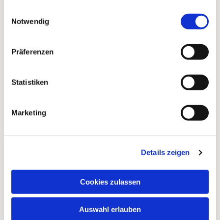
gesammelt haben.
Telefon:
030 84 49 32 25 (Küsterei)
Einwilligungsauswahl
Notwendig
Email:
info(at)paulus-lichterfelde.de
Präferenzen
Statistiken
Marketing
Details zeigen
Cookies zulassen
Auswahl erlauben