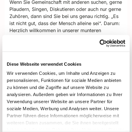
Wenn Sie Gemeinschaft mit anderen suchen, gerne
Plaudern, Singen, Diskutieren oder auch nur gerne
Zuhören, dann sind Sie bei uns genau richtig. „Es
ist nicht gut, dass der Mensch alleine sei“. Darum:
Herzlich willkommen in unserer munteren
Seniorenrunde. Wir freuen uns über JEDE/N,
die/der zu uns kommt.
Zum regelmäßigen Programm
mit Anne Fränkle
und Cornelia Kuhle-Schnepel
gehören die
Diese Webseite verwendet Cookies
Andacht, das gemeinsame Kaffeetrinken, Zeit für
Wir verwenden Cookies, um Inhalte und Anzeigen zu
Gespräche, ein wechselndes Angebot von
personalisieren, Funktionen für soziale Medien anbieten
Literarischem (von fröhlich bis nachdenklich, von
zu können und die Zugriffe auf unsere Website zu
frech bis fromm), auch mit Gästen von außerhalb,
analysieren. Außerdem geben wir Informationen zu Ihrer
und manchmal auch ein Ausflug.
Verwendung unserer Website an unsere Partner für
soziale Medien, Werbung und Analysen weiter. Unsere
Wann:
Mittwoch von 15.00 bis 16.30 Uhr
Partner führen diese Informationen möglicherweise mit
Ort ab Juni 2025
: Aula im Oberlin-Seminar
,
weiteren Daten zusammen, die Sie ihnen bereitgestellt
Tietzenweg 130/132
haben oder die sie im Rahmen Ihrer Nutzung der Dienste
Kontakt
:
Anne Fränkle