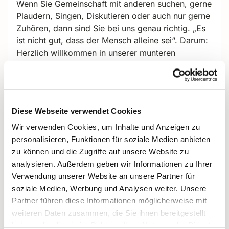
Wenn Sie Gemeinschaft mit anderen suchen, gerne
Plaudern, Singen, Diskutieren oder auch nur gerne
Zuhören, dann sind Sie bei uns genau richtig. „Es
ist nicht gut, dass der Mensch alleine sei“. Darum:
Herzlich willkommen in unserer munteren
Seniorenrunde. Wir freuen uns über JEDE/N,
die/der zu uns kommt.
Zum regelmäßigen Programm
mit Anne Fränkle
und Cornelia Kuhle-Schnepel
gehören die
Diese Webseite verwendet Cookies
Andacht, das gemeinsame Kaffeetrinken, Zeit für
Wir verwenden Cookies, um Inhalte und Anzeigen zu
Gespräche, ein wechselndes Angebot von
personalisieren, Funktionen für soziale Medien anbieten
Literarischem (von fröhlich bis nachdenklich, von
zu können und die Zugriffe auf unsere Website zu
frech bis fromm), auch mit Gästen von außerhalb,
analysieren. Außerdem geben wir Informationen zu Ihrer
und manchmal auch ein Ausflug.
Verwendung unserer Website an unsere Partner für
soziale Medien, Werbung und Analysen weiter. Unsere
Wann:
Mittwoch von 15.00 bis 16.30 Uhr
Partner führen diese Informationen möglicherweise mit
Ort ab Juni 2025
: Aula im Oberlin-Seminar
,
weiteren Daten zusammen, die Sie ihnen bereitgestellt
Tietzenweg 130/132
haben oder die sie im Rahmen Ihrer Nutzung der Dienste
Kontakt
:
Anne Fränkle