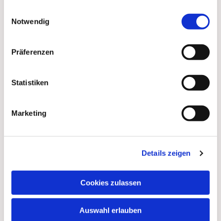
gesammelt haben.
Telefon:
030 84 49 32 25 (Küsterei)
Einwilligungsauswahl
Notwendig
Email:
info(at)paulus-lichterfelde.de
Präferenzen
Statistiken
Marketing
Details zeigen
Cookies zulassen
Auswahl erlauben