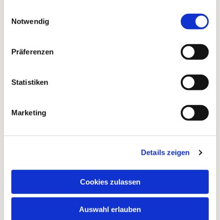
gesammelt haben.
Telefon:
030 84 49 32 25 (Küsterei)
Einwilligungsauswahl
Notwendig
Email:
info(at)paulus-lichterfelde.de
Präferenzen
Statistiken
Marketing
Details zeigen
Cookies zulassen
Auswahl erlauben