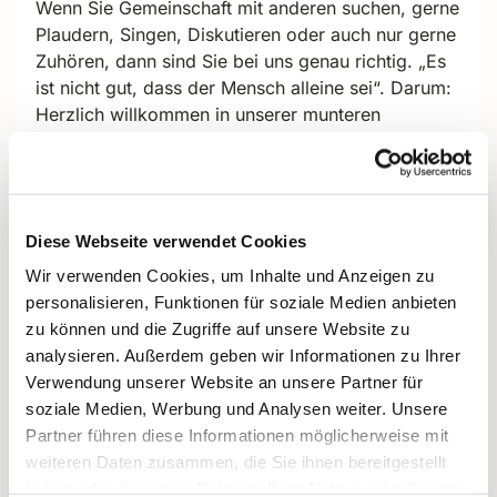
Wenn Sie Gemeinschaft mit anderen suchen, gerne
Plaudern, Singen, Diskutieren oder auch nur gerne
Zuhören, dann sind Sie bei uns genau richtig. „Es
ist nicht gut, dass der Mensch alleine sei“. Darum:
Herzlich willkommen in unserer munteren
Seniorenrunde. Wir freuen uns über JEDE/N,
die/der zu uns kommt.
Zum regelmäßigen Programm
mit Anne Fränkle
und Cornelia Kuhle-Schnepel
gehören die
Diese Webseite verwendet Cookies
Andacht, das gemeinsame Kaffeetrinken, Zeit für
Wir verwenden Cookies, um Inhalte und Anzeigen zu
Gespräche, ein wechselndes Angebot von
personalisieren, Funktionen für soziale Medien anbieten
Literarischem (von fröhlich bis nachdenklich, von
zu können und die Zugriffe auf unsere Website zu
frech bis fromm), auch mit Gästen von außerhalb,
analysieren. Außerdem geben wir Informationen zu Ihrer
und manchmal auch ein Ausflug.
Verwendung unserer Website an unsere Partner für
soziale Medien, Werbung und Analysen weiter. Unsere
Wann:
Mittwoch von 15.00 bis 16.30 Uhr
Partner führen diese Informationen möglicherweise mit
Ort ab Juni 2025
: Aula im Oberlin-Seminar
,
weiteren Daten zusammen, die Sie ihnen bereitgestellt
Tietzenweg 130/132
haben oder die sie im Rahmen Ihrer Nutzung der Dienste
Kontakt
:
Anne Fränkle