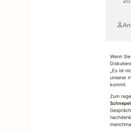
20
An
Wenn Sie 
Diskutier
„Es ist n
unserer m
kommt.
Zum reg
Schnepe
Gespräche
nachdenkl
manchmal