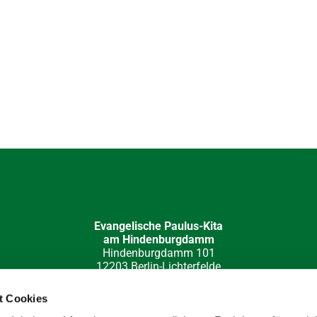
Evangelische Paulus-Kita
am Hindenburgdamm
Hindenburgdamm 101
12203 Berlin-Lichterfelde
030 84 49 32 15
kita-hi-damm(at)paulus-lichterfelde.de
t Cookies
e-Redaktion: Katja Barloschky; Fotos: Hans Werner Müller, Klau