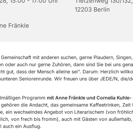
28, 15:00 - 17:00 Uhr
Tietzenweg 130/132,
12203 Berlin
ne Fränkle
Gemeinschaft mit anderen suchen, gerne Plaudern, Singen,
en oder auch nur gerne Zuhören, dann sind Sie bei uns genau
icht gut, dass der Mensch alleine sei“. Darum: Herzlich will
unteren Seniorenrunde. Wir freuen uns über JEDE/N, die/d
elmäßigen Programm
mit Anne Fränkle und Cornelia Kuhle-
l
gehören die Andacht, das gemeinsame Kaffeetrinken, Zeit 
, ein wechselndes Angebot von Literarischem (von fröhlich
ich, von frech bis fromm), auch mit Gästen von außerhalb,
 auch ein Ausflug.