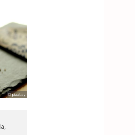
© pixabay
la,