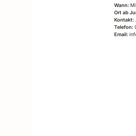
Wann:
Mi
Ort ab J
Kontakt
:
Telefon:
Email:
inf