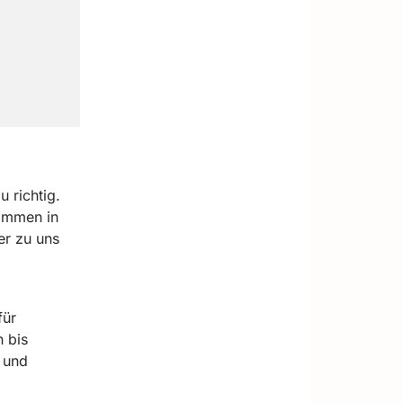
 richtig.
kommen in
er zu uns
für
 bis
 und