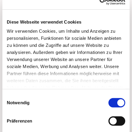
Diesesmal:
Diese Webseite verwendet Cookies
Ihr könnt einen
Kalender
machen, oder spielen,
Wir verwenden Cookies, um Inhalte und Anzeigen zu
Kickern, den Billardtisch nutzen.
personalisieren, Funktionen für soziale Medien anbieten
Ihr könnt Kekse essen, quatschen, einfach da sein.
zu können und die Zugriffe auf unsere Website zu
analysieren. Außerdem geben wir Informationen zu Ihrer
Wir freuen uns auf Euch!
Verwendung unserer Website an unsere Partner für
Michael, Paul und Rebekka
soziale Medien, Werbung und Analysen weiter. Unsere
Partner führen diese Informationen möglicherweise mit
weiteren Daten zusammen, die Sie ihnen bereitgestellt
haben oder die sie im Rahmen Ihrer Nutzung der Dienste
gesammelt haben.
Einwilligungsauswahl
Notwendig
Präferenzen