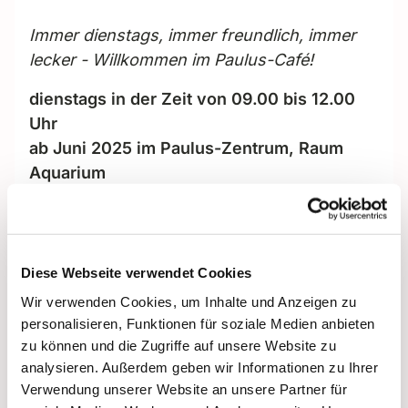
Immer dienstags, immer freundlich, immer
lecker - Willkommen im Paulus-Café!
dienstags in der Zeit von 09.00 bis 12.00
Uhr
ab Juni 2025 im Paulus-Zentrum, Raum
Aquarium
Hindenburgdamm 101b
12203 Berlin-Lichterfelde
Der Tag bei uns beginnt ..
Diese Webseite verwendet Cookies
... mit leckeren Kaffeespezialitäten und
Wir verwenden Cookies, um Inhalte und Anzeigen zu
natürlich auch Tee und Säften. Ab 9.30 Uhr
personalisieren, Funktionen für soziale Medien anbieten
zu können und die Zugriffe auf unsere Website zu
gibt es ein kleines Frühstückangebot in
analysieren. Außerdem geben wir Informationen zu Ihrer
gemütlicher Atmosphäre, und besonders
Verwendung unserer Website an unsere Partner für
stolz sind wir auf unseren frischen, mit