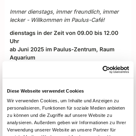
Immer dienstags, immer freundlich, immer
lecker - Willkommen im Paulus-Café!
dienstags in der Zeit von 09.00 bis 12.00
Uhr
ab Juni 2025 im Paulus-Zentrum, Raum
Aquarium
Hindenburgdamm 101b
12203 Berlin-Lichterfelde
Der Tag bei uns beginnt ..
Diese Webseite verwendet Cookies
... mit leckeren Kaffeespezialitäten und
Wir verwenden Cookies, um Inhalte und Anzeigen zu
natürlich auch Tee und Säften. Ab 9.30 Uhr
personalisieren, Funktionen für soziale Medien anbieten
zu können und die Zugriffe auf unsere Website zu
gibt es ein kleines Frühstückangebot in
analysieren. Außerdem geben wir Informationen zu Ihrer
gemütlicher Atmosphäre, und besonders
Verwendung unserer Website an unsere Partner für
stolz sind wir auf unseren frischen, mit