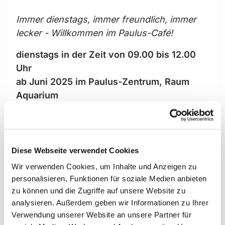
Immer dienstags, immer freundlich, immer
lecker - Willkommen im Paulus-Café!
dienstags in der Zeit von 09.00 bis 12.00
Uhr
ab Juni 2025 im Paulus-Zentrum, Raum
Aquarium
Hindenburgdamm 101b
12203 Berlin-Lichterfelde
Der Tag bei uns beginnt ..
Diese Webseite verwendet Cookies
... mit leckeren Kaffeespezialitäten und
Wir verwenden Cookies, um Inhalte und Anzeigen zu
natürlich auch Tee und Säften. Ab 9.30 Uhr
personalisieren, Funktionen für soziale Medien anbieten
zu können und die Zugriffe auf unsere Website zu
gibt es ein kleines Frühstückangebot in
analysieren. Außerdem geben wir Informationen zu Ihrer
gemütlicher Atmosphäre, und besonders
Verwendung unserer Website an unsere Partner für
stolz sind wir auf unseren frischen, mit