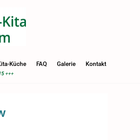
ita-Küche
FAQ
Galerie
Kontakt
15
+++
w