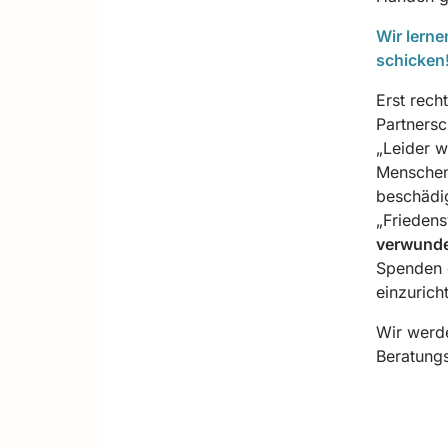
Wir lerne
schicken!
Erst rech
Partnersc
„Leider w
Menschen
beschädig
„Friedens
verwunde
Spenden 
einzurich
Wir werde
Beratungs