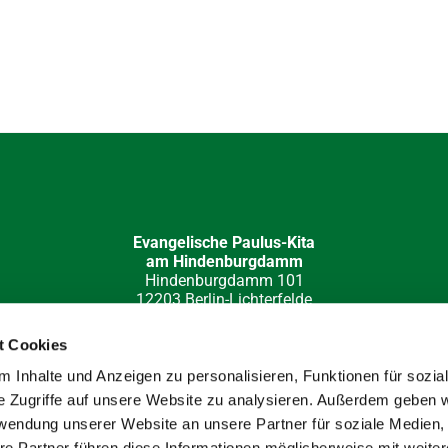
Evangelische Paulus-Kita
am Hindenburgdamm
Hindenburgdamm 101
12203 Berlin-Lichterfelde
030 84 49 32 15
kita-hi-damm(at)paulus-lichterfelde.de
t Cookies
e-Redaktion: Katja Barloschky; Fotos: Hans Werner Müller, Klau
 Inhalte und Anzeigen zu personalisieren, Funktionen für sozia
e Zugriffe auf unsere Website zu analysieren. Außerdem geben w
rwendung unserer Website an unsere Partner für soziale Medien
re Partner führen diese Informationen möglicherweise mit weite