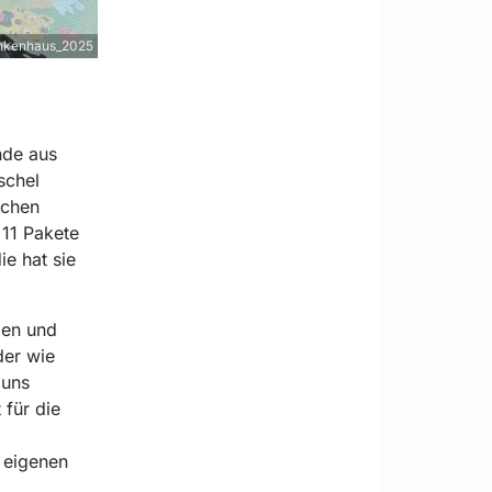
nkenhaus_2025
nde aus
schel
schen
 11 Pakete
e hat sie
gen und
er wie
 uns
 für die
t eigenen