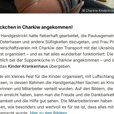
© Charkiw Kinderkra
ckchen in Charkiw angekommen!
Handgestrickt hatte fieberhaft gearbeitet, die Paulusgemei
Osterhasen und andere Süßigkeiten dazugetan, und Frau Pi
erschaftsverein mit Charkiw den Transport mit der Ukraini
t organisiert – und es hat alles wunderbar funktioniert: Die
tlich bei der Suppenküche in Charkiw angekommen – und di
 das
Kinder-Krankenhaus
übergeben.
e ein kleines Fest für die Kinder organisiert, mit Luftschlan
sen, in dessen Rahmen die Handgemachten Sachen an Kind
erinnen und Mitarbeiter verteilt wurden. Auf den Bildern, die
n erreicht haben, kann man die Freude und die Dankbarkeit
mkeit und die Hilfe gut sehen. Die Mitarbeiterinnen haben
en, wie besonders und wertvoll es für sie ist, dass alles mi
emacht wurde.
Hier zu den Bildern