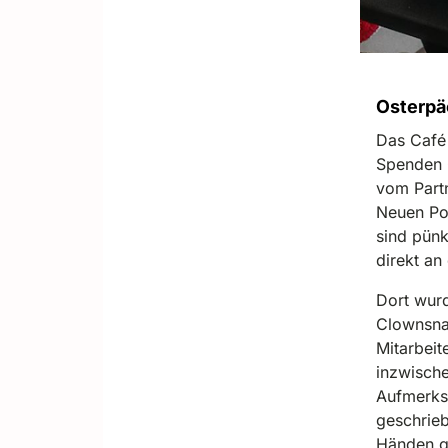
Osterpä
Das Café 
Spenden 
vom Partn
Neuen Pos
sind pünk
direkt an
Dort wurd
Clownsna
Mitarbeit
inzwische
Aufmerksa
geschrieb
Händen g