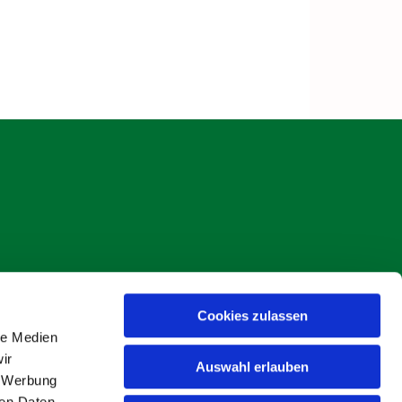
Cookies zulassen
s Böse
le Medien
ir
Auswahl erlauben
, Werbung
ren Daten