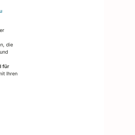
u
er
n, die
 und
 für
it Ihren