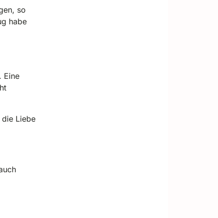
gen, so
ug habe
. Eine
ht
 die Liebe
 auch