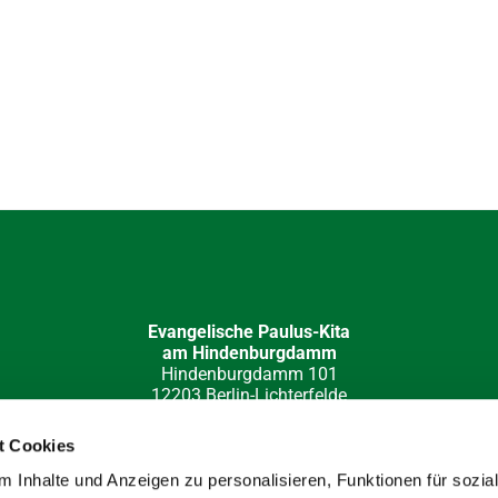
Evangelische Paulus-Kita
am Hindenburgdamm
Hindenburgdamm 101
12203 Berlin-Lichterfelde
030 84 49 32 15
kita-hi-damm(at)paulus-lichterfelde.de
t Cookies
e-Redaktion: Katja Barloschky; Fotos: Hans Werner Müller, Klau
 Inhalte und Anzeigen zu personalisieren, Funktionen für sozia