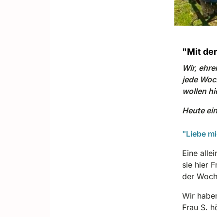
"Mit der
Wir, ehr
jede Woc
wollen hi
Heute ein
"Liebe mi
Eine alle
sie hier 
der Woc
Wir haben
Frau S. h