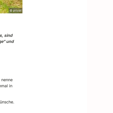
© privat
s
, sind
ge“ und
h nenne
nmal in
Wünsche.