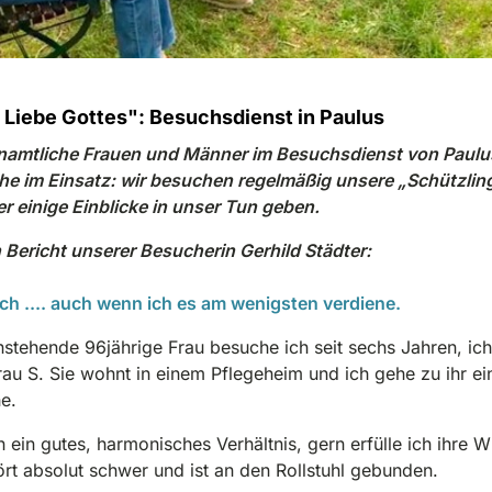
 Liebe Gottes": Besuchsdienst in Paulus
enamtliche Frauen und Männer im Besuchsdienst von Paulu
he im Einsatz: wir besuchen regelmäßig unsere „Schützlin
er einige Einblicke in uns
er Tun geben.
 Bericht unserer Besucherin Gerhild Städter:
ch .... auch wenn ich es am wenigsten verdiene.
instehende 96jährige Frau besuche ich seit sechs Jahren, ic
Frau S. Sie wohnt in einem Pflegeheim und ich gehe zu ihr ei
he.
 ein gutes, harmonisches Verhältnis, gern erfülle ich ihre 
ört absolut schwer und ist an den
Rollstuhl gebunden.