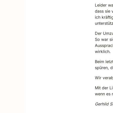
Leider w
dass sie
ich kräft
unterstüt
Der Umzug
So war si
Aussprach
wirklich.
Beim letz
spüren, 
Wir verab
Mit der L
wenn es n
Gerhild S