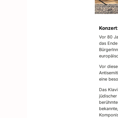
Konzert
Vor 80 Ja
das Ende 
BürgerInn
europäis
Vor diese
Antisemit
eine beso
Das Klavi
jüdischer
berühmte 
bekannte
Komponist