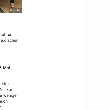
© miller
ol für
 jüdischer
n
7. Mai
werke
Musiker
ie weniger
auch
h.