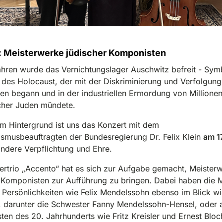
: Meisterwerke jüdischer Komponisten
hren wurde das Vernichtungslager Auschwitz befreit - Symb
des Holocaust, der mit der Diskriminierung und Verfolgung
en begann und in der industriellen Ermordung von Millione
cher Juden mündete.
m Hintergrund ist uns das Konzert mit dem
ismusbeauftragten der Bundesregierung Dr. Felix Klein
am 1
ndere Verpflichtung und Ehre.
ertrio „Accento“ hat es sich zur Aufgabe gemacht, Meister
 Komponisten zur Aufführung zu bringen. Dabei haben die 
Persönlichkeiten wie Felix Mendelssohn ebenso im Blick w
, darunter die Schwester Fanny Mendelssohn-Hensel, oder 
en des 20. Jahrhunderts wie Fritz Kreisler und Ernest Bloc