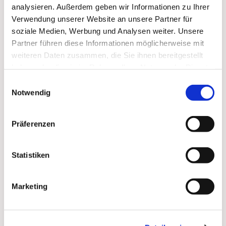
ab 14.30 Uhr
die Passions- und Ostergeschichte
analysieren. Außerdem geben wir Informationen zu Ihrer
hören und erleben
Verwendung unserer Website an unsere Partner für
soziale Medien, Werbung und Analysen weiter. Unsere
- anschließend Snackpause -
Partner führen diese Informationen möglicherweise mit
weiteren Daten zusammen, die Sie ihnen bereitgestellt
ab 16.00 Uhr
Osterbasteln im
haben oder die sie im Rahmen Ihrer Nutzung der Dienste
Jugendkeller/Paulus-Zentrum
gesammelt haben.
Einwilligungsauswahl
Wir freuen uns auf Euch!
Notwendig
Gabriele, Rebekka, Ulrike, Paul und Carola
Präferenzen
Statistiken
Dies könnte Sie auch
Marketing
interessieren