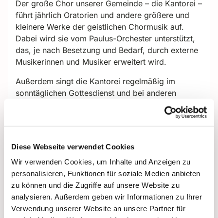
Der große Chor unserer Gemeinde – die Kantorei –
führt jährlich Oratorien und andere größere und
kleinere Werke der geistlichen Chormusik auf.
Dabei wird sie vom Paulus-Orchester unterstützt,
das, je nach Besetzung und Bedarf, durch externe
Musikerinnen und Musiker erweitert wird.
Außerdem singt die Kantorei regelmäßig im
sonntäglichen Gottesdienst und bei anderen
festlichen Veranstaltungen der Gemeinde und des
Kirchenkreises.
Leitung:
Dr. Cordelia Miller
Diese Webseite verwendet Cookies
Probentermine:
Die Kantorei probt
Wir verwenden Cookies, um Inhalte und Anzeigen zu
regelmäßig
donnerstags von 19.30 bis 21.30 Uhr,
personalisieren, Funktionen für soziale Medien anbieten
ab Juni 2025 in der Pauluskirche.
Wer Lust und
zu können und die Zugriffe auf unsere Website zu
Interesse hat, mit zu singen, wird gebeten, vorab
analysieren. Außerdem geben wir Informationen zu Ihrer
mit der Leiterin der Kantorei Cordelia Miller
Verwendung unserer Website an unsere Partner für
Kontakt aufzunehmen.