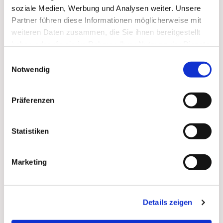
soziale Medien, Werbung und Analysen weiter. Unsere
Probenwochenenden:
Einmal jährlich finden auf
Partner führen diese Informationen möglicherweise mit
Chorreisen oder in den Räumlichkeiten der
weiteren Daten zusammen, die Sie ihnen bereitgestellt
Paulusgemeinde intensive Probenphasen zur
haben oder die sie im Rahmen Ihrer Nutzung der Dienste
Vorbereitung auf größere Aufführungen statt. In
gesammelt haben.
Einwilligungsauswahl
den vergangenen Jahren waren wir u.a. in
Notwendig
Lobethal, Rheinsberg, Marienthal, Bad Saarow und
Schmochtitz.
Präferenzen
Hier mehr zur Paulus-Kantorei..
Statistiken
Marketing
Details zeigen