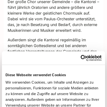
Der große Chor unserer Gemeinde – die Kantorei –
führt jährlich Oratorien und andere größere und
kleinere Werke der geistlichen Chormusik auf.
Dabei wird sie vom Paulus-Orchester unterstützt,
das, je nach Besetzung und Bedarf, durch externe
Musikerinnen und Musiker erweitert wird.
Außerdem singt die Kantorei regelmäßig im
sonntäglichen Gottesdienst und bei anderen
festlichen Veranstaltungen der Gemeinde und des
Kirchenkreises.
Leitung:
Dr. Cordelia Miller
Diese Webseite verwendet Cookies
Probentermine:
Die Kantorei probt
regelmäßig
donnerstags von 19.30 bis 21.30 Uhr,
Wir verwenden Cookies, um Inhalte und Anzeigen zu
ab Juni 2025 in der Pauluskirche.
Wer Lust und
personalisieren, Funktionen für soziale Medien anbieten
Interesse hat, mit zu singen, wird gebeten, vorab
zu können und die Zugriffe auf unsere Website zu
mit der Leiterin der Kantorei Cordelia Miller
analysieren. Außerdem geben wir Informationen zu Ihrer
Kontakt aufzunehmen.
Verwendung unserer Website an unsere Partner für