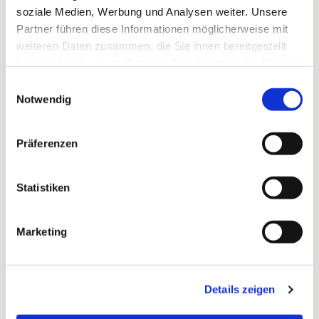
soziale Medien, Werbung und Analysen weiter. Unsere
Probenwochenenden:
Einmal jährlich finden auf
Partner führen diese Informationen möglicherweise mit
Chorreisen oder in den Räumlichkeiten der
weiteren Daten zusammen, die Sie ihnen bereitgestellt
Paulusgemeinde intensive Probenphasen zur
haben oder die sie im Rahmen Ihrer Nutzung der Dienste
Vorbereitung auf größere Aufführungen statt. In
gesammelt haben.
Einwilligungsauswahl
den vergangenen Jahren waren wir u.a. in
Notwendig
Lobethal, Rheinsberg, Marienthal, Bad Saarow und
Schmochtitz.
Präferenzen
Hier mehr zur Paulus-Kantorei..
Statistiken
Marketing
Details zeigen