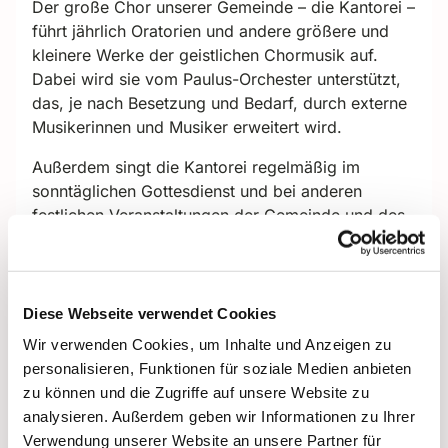
Der große Chor unserer Gemeinde – die Kantorei –
führt jährlich Oratorien und andere größere und
kleinere Werke der geistlichen Chormusik auf.
Dabei wird sie vom Paulus-Orchester unterstützt,
das, je nach Besetzung und Bedarf, durch externe
Musikerinnen und Musiker erweitert wird.
Außerdem singt die Kantorei regelmäßig im
sonntäglichen Gottesdienst und bei anderen
festlichen Veranstaltungen der Gemeinde und des
Kirchenkreises.
Leitung:
Dr. Cordelia Miller
Diese Webseite verwendet Cookies
Probentermine:
Die Kantorei probt
regelmäßig
donnerstags von 19.30 bis 21.30 Uhr,
Wir verwenden Cookies, um Inhalte und Anzeigen zu
ab Juni 2025 in der Pauluskirche.
Wer Lust und
personalisieren, Funktionen für soziale Medien anbieten
Interesse hat, mit zu singen, wird gebeten, vorab
zu können und die Zugriffe auf unsere Website zu
mit der Leiterin der Kantorei Cordelia Miller
analysieren. Außerdem geben wir Informationen zu Ihrer
Kontakt aufzunehmen.
Verwendung unserer Website an unsere Partner für