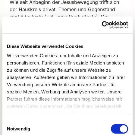
Wie seit Anbeginn der Jesusbewegung trifft sich
der Hauskreis privat. Themen und Gegenstand
sind Bibeltexte (z.B. auch Predigttexte). Die
Teilnehmenden interpretieren und assoziieren ihn
aktuell im Gespräch, auch mit Blick auf die
jüdische Tradition, theologisch fachkundig
unterstützt von Dekan i.R. Martin Ost und Pfarrerin
Diese Webseite verwendet Cookies
i.R. Sabine Ost.
Wir verwenden Cookies, um Inhalte und Anzeigen zu
personalisieren, Funktionen für soziale Medien anbieten
monatlich, immer mittwochs um 15.30 Uhr
zu können und die Zugriffe auf unsere Website zu
Die nächsten Termine 2026:
analysieren. Außerdem geben wir Informationen zu Ihrer
11. März
Verwendung unserer Website an unsere Partner für
15. April
soziale Medien, Werbung und Analysen weiter. Unsere
13. Mai
Partner führen diese Informationen möglicherweise mit
weiteren Daten zusammen, die Sie ihnen bereitgestellt
Bitte anmelden unter Sabine.Ost@t-online.de
haben oder die sie im Rahmen Ihrer Nutzung der Dienste
gesammelt haben.
Einwilligungsauswahl
Notwendig