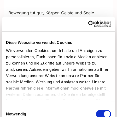
Bewegung tut gut, Körper, Geiste und Seele
zugleich - so viel ist klar. Im Alter gilt das um so
mehr! Und wer sich aufrafft, dem wird der Lohn oft
unmittelbar zuteil.
Unter der Leitung von Frau Charlotte Dellmann,
Diese Webseite verwendet Cookies
zum Beispiel. Immer montags leitet die erfahrene
Wir verwenden Cookies, um Inhalte und Anzeigen zu
Übungsleiterin sanfte Bewegungen sowie ein
personalisieren, Funktionen für soziale Medien anbieten
bisschen Kraft- und Konditionstraining an.
zu können und die Zugriffe auf unsere Website zu
analysieren. Außerdem geben wir Informationen zu Ihrer
Bitte bringen Sie bequeme Kleidung mit.
Verwendung unserer Website an unsere Partner für
Übungsmatten und andere Hilfsmittel sind
soziale Medien, Werbung und Analysen weiter. Unsere
vorhanden.
Partner führen diese Informationen möglicherweise mit
Bei Fragen können Sie sich gern direkt an Frau
weiteren Daten zusammen, die Sie ihnen bereitgestellt
Dellmann wenden. Telefon: 0162 6400755.
haben oder die sie im Rahmen Ihrer Nutzung der Dienste
gesammelt haben.
Einwilligungsauswahl
Notwendig