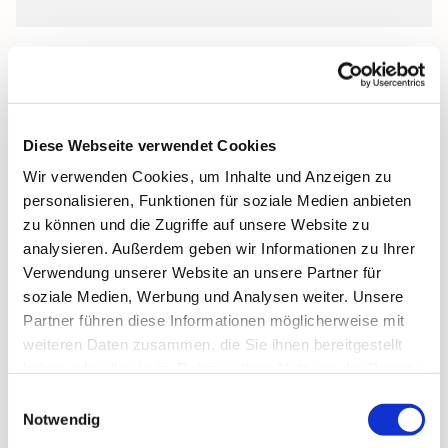
Die Altenheimseelsorge des Kirchenkreises
Steglitz feiert in Zusammenarbeit mit den
Umliegenden Gemeinden regelmäßig Gottesdienst
Diese Webseite verwendet Cookies
im
Wir verwenden Cookies, um Inhalte und Anzeigen zu
Seniorenhaus Bethel
personalisieren, Funktionen für soziale Medien anbieten
Promenadenstraße 30
zu können und die Zugriffe auf unsere Website zu
12207 Berlin-Lichterfelde
analysieren. Außerdem geben wir Informationen zu Ihrer
Verwendung unserer Website an unsere Partner für
Wir freuen uns über rege Teilnahme auch von
soziale Medien, Werbung und Analysen weiter. Unsere
Angehörigen und Menschen aus Nachbarschaft
Partner führen diese Informationen möglicherweise mit
und Gemeinde.
weiteren Daten zusammen, die Sie ihnen bereitgestellt
Pfarrerin Anette Hohnwald
haben oder die sie im Rahmen Ihrer Nutzung der Dienste
gesammelt haben.
Einwilligungsauswahl
Notwendig