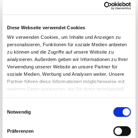
Klein aber fein: Wir singen aus vollem Herzen,
üben und proben gemeinsam und gern, lernen
neue Lieder und erfreuen uns an alten, werden
dabei angeleitet vom Chorleiter Edgar - und falls
Diese Webseite verwendet Cookies
wer mittun möchte: gerne doch, willkommen!
Wir verwenden Cookies, um Inhalte und Anzeigen zu
Leitung:
Edgar Strack
personalisieren, Funktionen für soziale Medien anbieten
Email:
Edgar_strack(at)web.de
zu können und die Zugriffe auf unsere Website zu
analysieren. Außerdem geben wir Informationen zu Ihrer
Probentermine:
Verwendung unserer Website an unsere Partner für
Mittwoch 19:30 bis 21:00 Uhr
soziale Medien, Werbung und Analysen weiter. Unsere
in der Pauluskirche
Partner führen diese Informationen möglicherweise mit
weiteren Daten zusammen, die Sie ihnen bereitgestellt
haben oder die sie im Rahmen Ihrer Nutzung der Dienste
gesammelt haben.
Einwilligungsauswahl
Notwendig
Präferenzen