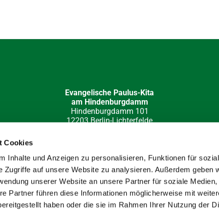
Evangelische Paulus-Kita
am Hindenburgdamm
Hindenburgdamm 101
12203 Berlin-Lichterfelde
030 84 49 32 15
kita-hi-damm(at)paulus-lichterfelde.de
t Cookies
e-Redaktion: Katja Barloschky; Fotos: Hans Werner Müller, Klau
 Inhalte und Anzeigen zu personalisieren, Funktionen für sozia
e Zugriffe auf unsere Website zu analysieren. Außerdem geben w
rwendung unserer Website an unsere Partner für soziale Medien
re Partner führen diese Informationen möglicherweise mit weite
ereitgestellt haben oder die sie im Rahmen Ihrer Nutzung der D