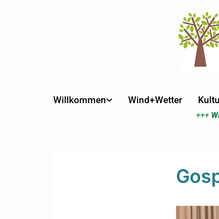
Willkommen
Wind+Wetter
Kultu
+++
Wi
Gosp