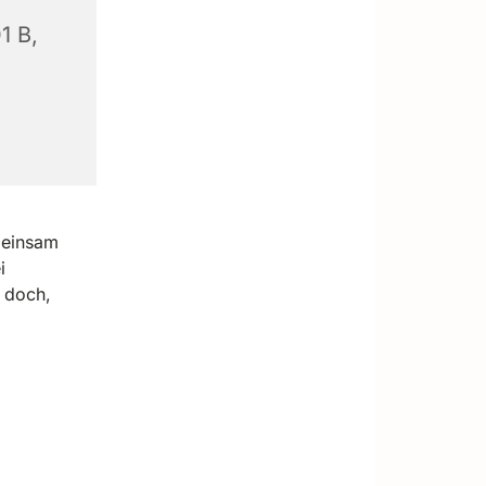
1 B,
meinsam
i
e doch,