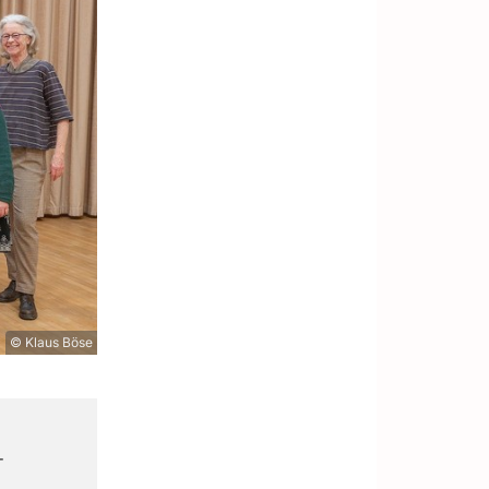
© Klaus Böse
-