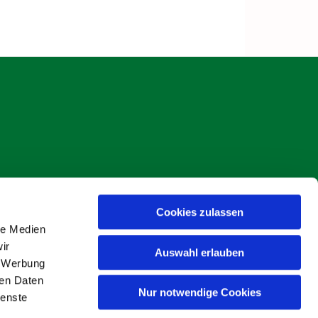
Cookies zulassen
s Böse
le Medien
ir
Auswahl erlauben
, Werbung
ren Daten
Nur notwendige Cookies
ienste