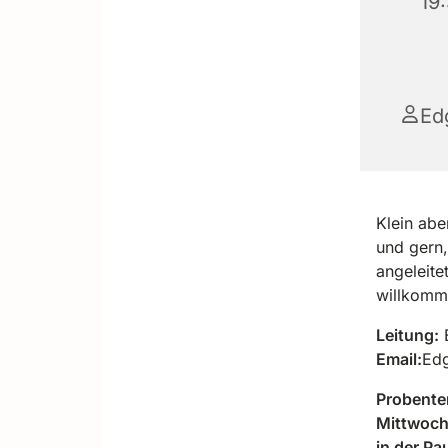
19
Ed
Klein abe
und gern,
angeleite
willkomm
Leitung:
E
Email:
Edg
Probente
Mittwoch
in der Pa