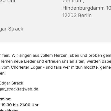
:30 Uhr
Zentrum,
Hindenburgdamm 10
12203 Berlin
gar Strack
r fein: Wir singen aus vollem Herzen, üben und proben ge
 lernen neue Lieder und erfreuen uns an alten, werden dabe
t vom Chorleiter Edgar - und falls wer mittun möchte: gern
en!
dgar Strack
ar_strack(at)web.de
rmine:
 19:30 bis 21:00 Uhr
uluskirche