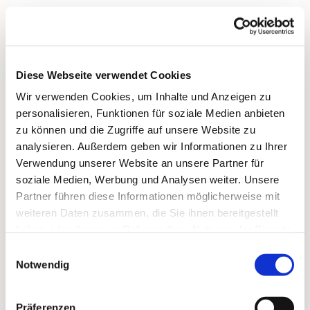
Klein aber fein: Wir singen aus vollem Herzen,
üben und proben gemeinsam und gern, lernen
neue Lieder und erfreuen uns an alten, werden
dabei angeleitet vom Chorleiter Edgar - und falls
Diese Webseite verwendet Cookies
wer mittun möchte: gerne doch, willkommen!
Wir verwenden Cookies, um Inhalte und Anzeigen zu
personalisieren, Funktionen für soziale Medien anbieten
Leitung:
Edgar Strack
zu können und die Zugriffe auf unsere Website zu
Email:
Edgar_strack(at)web.de
analysieren. Außerdem geben wir Informationen zu Ihrer
Verwendung unserer Website an unsere Partner für
Probentermine:
Mittwoch 19:30 bis 21:00 Uhr
soziale Medien, Werbung und Analysen weiter. Unsere
ab Juni 2025 in der Pauluskirche
Partner führen diese Informationen möglicherweise mit
weiteren Daten zusammen, die Sie ihnen bereitgestellt
haben oder die sie im Rahmen Ihrer Nutzung der Dienste
gesammelt haben.
Einwilligungsauswahl
Notwendig
Präferenzen