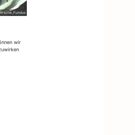
Hirsche_Fundus
önnen wir
zuwirken