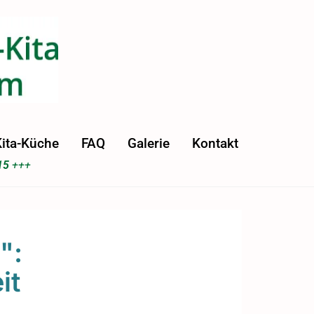
ita-Küche
FAQ
Galerie
Kontakt
15
+++
":
it