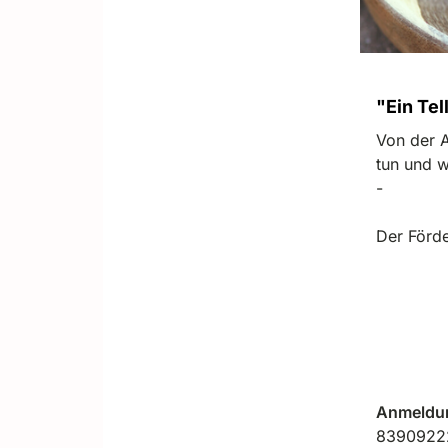
"Ein Tel
Von der A
tun und w
-
Der Förde
Anmeldung
8390922