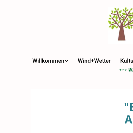
Willkommen
Wind+Wetter
Kultu
+++
Wi
"
A