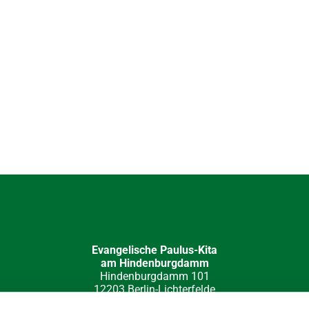
Evangelische Paulus-Kita
am Hindenburgdamm
Hindenburgdamm 101
12203 Berlin-Lichterfelde
030 84 49 32 15