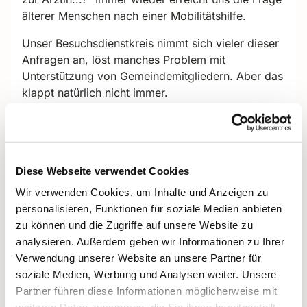
älterer Menschen nach einer Mobilitätshilfe.
Unser Besuchsdienstkreis nimmt sich vieler dieser
Anfragen an, löst manches Problem mit
Unterstützung von Gemeindemitgliedern. Aber das
klappt natürlich nicht immer.
Und spätestens da kommt die
Berliner
Mobilitätshilfe
ins Spiel!
Die Mobilitätshilfe wird durch den Senat gefördert,
Diese Webseite verwendet Cookies
deshalb entstehen geringe Kosten/Zuzahlung für
die Leistungsnehmenden:
Wir verwenden Cookies, um Inhalte und Anzeigen zu
personalisieren, Funktionen für soziale Medien anbieten
Einzelne Begleitung für die Dauer von 1,5 bis
zu können und die Zugriffe auf unsere Website zu
2 Stunden, Zuzahlung ca. 5,-€
analysieren. Außerdem geben wir Informationen zu Ihrer
Zuzahlung für ein halbes Jahr ca. 40,-€
Verwendung unserer Website an unsere Partner für
Zuzahlung für ein Jahr ca. 100,-€
soziale Medien, Werbung und Analysen weiter. Unsere
Weitere Informationen dazu
Partner führen diese Informationen möglicherweise mit
unter:
https://www.diakonie-pflege.de...