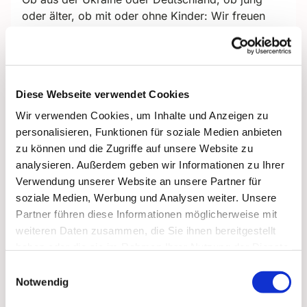
oder älter, ob mit oder ohne Kinder: Wir freuen
uns auf Euch und Sie!
Kommen Sie einfach vorbei!
Es freuen sich auf
Sie: Kateryna (Katya) Salova und Katja Barloschky
Bei Fragen wenden Sie sich gerne an uns
Diese Webseite verwendet Cookies
unter:
barloschky@paulus-lichterfelde.de
Wir verwenden Cookies, um Inhalte und Anzeigen zu
personalisieren, Funktionen für soziale Medien anbieten
zu können und die Zugriffe auf unsere Website zu
Ми в'яжемо шапки та шарфи, пінетки для
analysieren. Außerdem geben wir Informationen zu Ihrer
малечі, шкарпетки та рукавички , светри та
Verwendung unserer Website an unsere Partner für
сердечка для дітей і дорослих в Україні, для
soziale Medien, Werbung und Analysen weiter. Unsere
себе а також для безхатченків Берліну.
Partner führen diese Informationen möglicherweise mit
weiteren Daten zusammen, die Sie ihnen bereitgestellt
Під час зустрічей у нашому Кафе ви заведете
haben oder die sie im Rahmen Ihrer Nutzung der Dienste
нові знайомства, під час розмови за філіжанкою
gesammelt haben.
Einwilligungsauswahl
кави з частуванням, навчитеся в'язати спицями
Notwendig
або гачком.Ви можете відновити та
вдосконалити вже набуті навички з цього