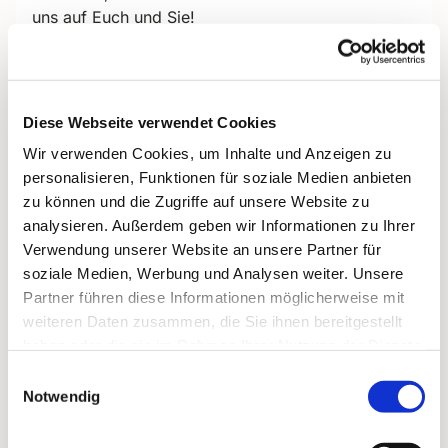
uns auf Euch und Sie!
Kommen Sie einfach vorbei!
Es freuen sich auf
Sie: Kateryna (Katya) Salova und Katja Barloschky
Bei Fragen wenden Sie sich gerne an uns
Diese Webseite verwendet Cookies
unter:
barloschky@paulus-lichterfelde.de
Wir verwenden Cookies, um Inhalte und Anzeigen zu
personalisieren, Funktionen für soziale Medien anbieten
zu können und die Zugriffe auf unsere Website zu
Ми в'яжемо шапки та шарфи, пінетки для
analysieren. Außerdem geben wir Informationen zu Ihrer
малечі, шкарпетки та рукавички , светри та
Verwendung unserer Website an unsere Partner für
сердечка для дітей і дорослих в Україні, для
soziale Medien, Werbung und Analysen weiter. Unsere
себе а також для безхатченків Берліну.
Partner führen diese Informationen möglicherweise mit
Під час зустрічей у нашому Кафе ви заведете
weiteren Daten zusammen, die Sie ihnen bereitgestellt
нові знайомства, під час розмови за філіжанкою
haben oder die sie im Rahmen Ihrer Nutzung der Dienste
кави з частуванням, навчитеся в'язати спицями
gesammelt haben.
Einwilligungsauswahl
або гачком.Ви можете відновити та
Notwendig
вдосконалити вже набуті навички з цього
рукоділля! Наше Кафе - це місце зустрічі людей