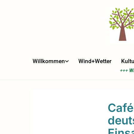
Willkommen
Wind+Wetter
Kultu
+++
Wi
Café
deut
Eins