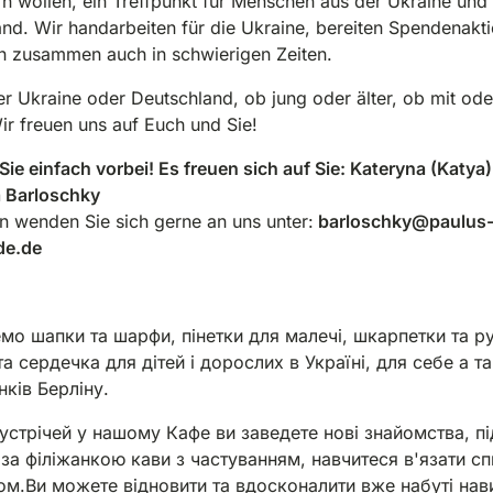
n wollen, ein Treffpunkt für Menschen aus der Ukraine und
nd. Wir handarbeiten für die Ukraine, bereiten Spendenakt
n zusammen auch in schwierigen Zeiten.
r Ukraine oder Deutschland, ob jung oder älter, ob mit od
ir freuen uns auf Euch und Sie!
ie einfach vorbei!
Es freuen sich auf Sie: Kateryna (Katya
a Barloschky
n wenden Sie sich gerne an uns unter:
barloschky@paulus
lde.de
мо шапки та шарфи, пінетки для малечі, шкарпетки та р
та сердечка для дітей і дорослих в Україні, для себе а т
нків Берліну.
зустрічей у нашому Кафе ви заведете нові знайомства, пі
за філіжанкою кави з частуванням, навчитеся в'язати с
ом.Ви можете відновити та вдосконалити вже набуті нав