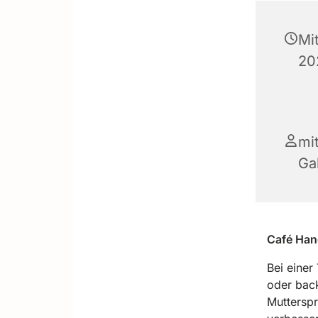
Mi
20
mi
Gal
Café Han
Bei einer
oder back
Mutterspr