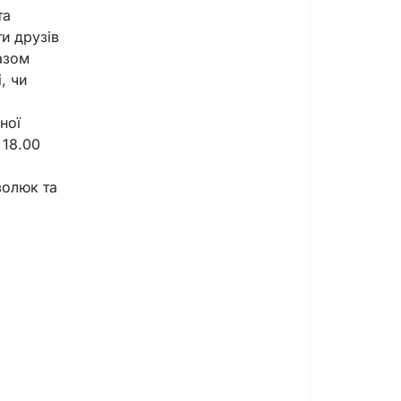
та
и друзів
азом
, чи
ної
 18.00
золюк та