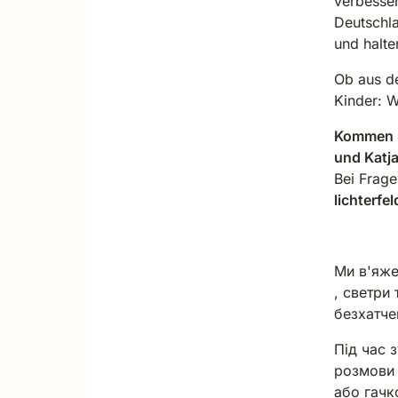
verbesser
Deutschla
und halte
Ob aus de
Kinder: W
Kommen S
und Katj
Bei Frage
lichterfe
Ми в'яже
, светри 
безхатче
Під час 
розмови 
або гачк