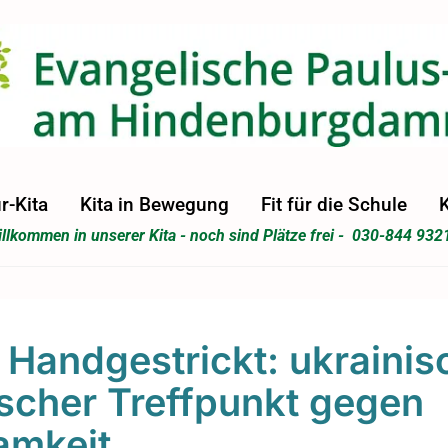
r-Kita
Kita in Bewegung
Fit für die Schule
K
llkommen in unserer Kita - noch sind Plätze frei - 030-844 932
 Handgestrickt: ukrainis
scher Treffpunkt gegen
amkeit