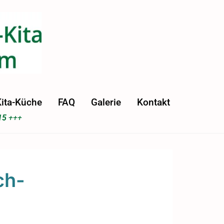
ita-Küche
FAQ
Galerie
Kontakt
15
+++
ch-