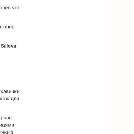
ionen vor
er ohne
) Salova
-
укавички
акож для
д час
пицями
ички з