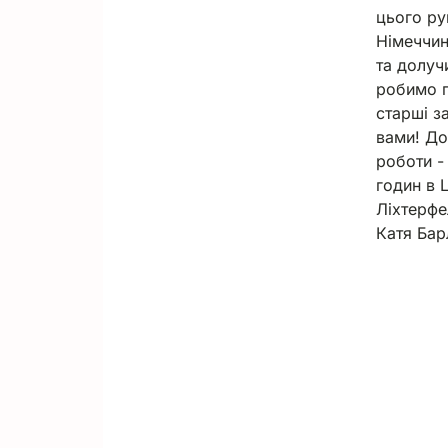
цього ру
Німеччин
та долуч
робимо га
старші з
вами! До
роботи -
годин в 
Ліхтерфе
Катя Бар