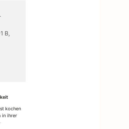
-
1 B,
keit
bst kochen
in ihrer
e