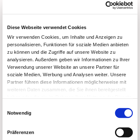
Der Bläserkreis spielt ein breit gefächertes
Diese Webseite verwendet Cookies
Repertoire von Barock bis Pop. Regelmäßig
bereichert er unsere Festgottesdienste, aber auch
Wir verwenden Cookies, um Inhalte und Anzeigen zu
Gemeindefeste wie den Basar oder St. Martin.
personalisieren, Funktionen für soziale Medien anbieten
zu können und die Zugriffe auf unsere Website zu
Leitung: Clemens Mai
analysieren. Außerdem geben wir Informationen zu Ihrer
Kontakt :
Clemens Mai, Telefon 0171 5445076
Verwendung unserer Website an unsere Partner für
Proben: dienstags, 19.00 bis 20.30 Uhr, im
soziale Medien, Werbung und Analysen weiter. Unsere
Grünen Saal,
Kita Hindenburgdamm/oben
Partner führen diese Informationen möglicherweise mit
weiteren Daten zusammen, die Sie ihnen bereitgestellt
haben oder die sie im Rahmen Ihrer Nutzung der Dienste
gesammelt haben.
Einwilligungsauswahl
Notwendig
Präferenzen