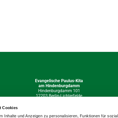
Evangelische Paulus-Kita
am Hindenburgdamm
Hindenburgdamm 101
12203 Berlin-Lichterfelde
030 84 49 32 15
kita-hi-damm(at)paulus-lichterfelde.de
t Cookies
e-Redaktion: Katja Barloschky; Fotos: Hans Werner Müller, Klau
 Inhalte und Anzeigen zu personalisieren, Funktionen für sozia