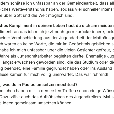
udem schätze ich unfassbar an der Gemeindearbeit, dass all
leiches Werteverständnis haben, sodass viel schneller intens
 über Gott und die Welt möglich sind.
ches Kompliment in deinem Leben hast du dich am meisten
iment, an das ich mich jetzt noch gern zurückerinnere, be
einer Verabschiedung aus der Jugendarbeit der Matthäusg
ch waren es keine Worte, die mir im Gedächtnis geblieben s
habe ich mich unfassbar über die vielen Gesichter gefreut, d
Jahre als Jugendmitarbeiter begleiten durfte. Ehemalige Jug
 längst erwachsen geworden sind, die das Studium oder di
g beendet, eine Familie gegründet haben oder ins Ausland
 diese kamen für mich völlig unerwartet. Das war rührend!
e, was du in Paulus umsetzen möchtest?
dlichen haben mir in den ersten Treffen schon einige Wüns
Dazu zählt auch das Aufhübschen des Jugendkellers. Mal s
re Ideen gemeinsam umsetzen können.