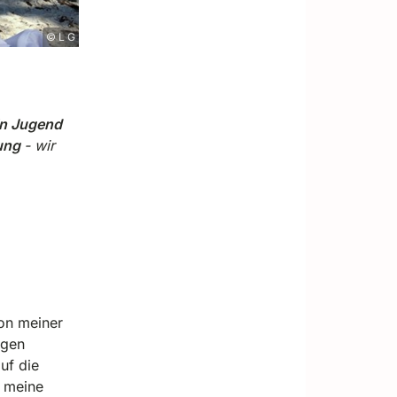
© L G
in Jugend
kung
- wir
von meiner
ngen
uf die
r meine