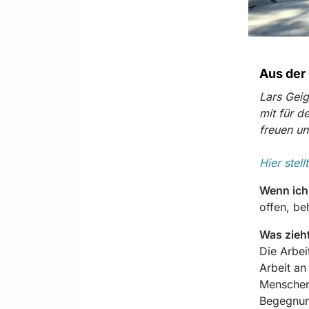
Aus der
Lars Geig
mit für d
freuen un
Hier stell
Wenn ich
offen, beh
Was zieht
Die Arbei
Arbeit an
Menschen 
Begegnung