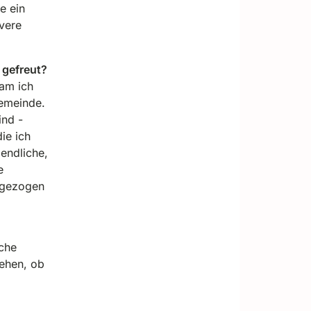
e ein
ivere
 gefreut?
kam ich
emeinde.
ind -
ie ich
endliche,
e
 gezogen
che
ehen, ob