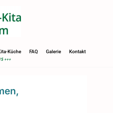
ita-Küche
FAQ
Galerie
Kontakt
15
+++
men,