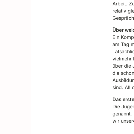
Arbeit. Z
relativ g
Gespräche
Über wel
Ein Kompl
am Tag m
Tatsächli
vielmehr 
über die 
die schon
Ausbildun
sind. All
Das erst
Die Jugen
genannt. 
wir unse