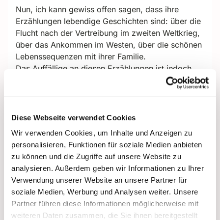
Nun, ich kann gewiss offen sagen, dass ihre
Erzählungen lebendige Geschichten sind: über die
Flucht nach der Vertreibung im zweiten Weltkrieg,
über das Ankommen im Westen, über die schönen
Lebenssequenzen mit ihrer Familie.
Das Auffällige an diesen Erzählungen ist jedoch
das Nonverbale: die Ernsthaftigkeit wechselt mit
Verschmitztheit - dabei strahlt die Dame eine leise
Zuversicht aus, eine Unerschütterlichkeit, die mich
jedes Mal tief beeindruckt.
Diese Webseite verwendet Cookies
Lernen von ihr kann ich daher jede Woche viel.
Wir verwenden Cookies, um Inhalte und Anzeigen zu
personalisieren, Funktionen für soziale Medien anbieten
Das ist das Schöne im Ehrenamt: wir schenken
zu können und die Zugriffe auf unsere Website zu
Zeit und Aufmerksamkeit, und bekommen
analysieren. Außerdem geben wir Informationen zu Ihrer
Vertrauen, Freundlichkeit, Lebenserfahrung
Verwendung unserer Website an unsere Partner für
zurück.
soziale Medien, Werbung und Analysen weiter. Unsere
Dafür können wir laut sagen: Gott sei gedankt!
Partner führen diese Informationen möglicherweise mit
weiteren Daten zusammen, die Sie ihnen bereitgestellt