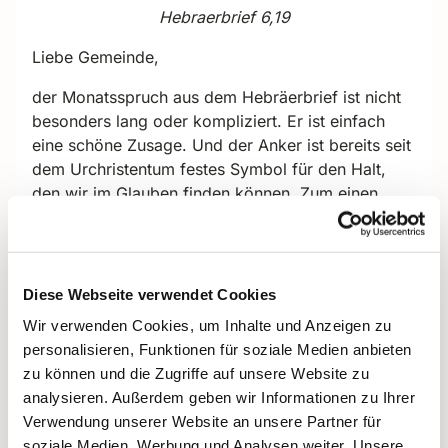
Hebraerbrief 6,19
Liebe Gemeinde,
der Monatsspruch aus dem Hebräerbrief ist nicht
besonders lang oder kompliziert. Er ist einfach
eine schöne Zusage. Und der Anker ist bereits seit
dem Urchristentum festes Symbol für den Halt,
den wir im Glauben finden können. Zum einen
durch eben diesen Vers, zum andern aufgrund
seiner Form, die an ein Kreuz erinnert.
Als ich über dieses Bild des Ankers im Vers
Diese Webseite verwendet Cookies
nachdachte, bemerkte ich allerdings, dass ich fast
Wir verwenden Cookies, um Inhalte und Anzeigen zu
nichts über Anker weiß. In meiner Vorstellung war
personalisieren, Funktionen für soziale Medien anbieten
ein Anker wohl wie die Handbremse im Auto: Lässt
zu können und die Zugriffe auf unsere Website zu
man ihn hinab, hält er das Schiff an seinem Platz.
analysieren. Außerdem geben wir Informationen zu Ihrer
Also habe ich mich kurzerhand belesen und
Verwendung unserer Website an unsere Partner für
natürlich habe ich entdeckt: Das mit dem „vor
soziale Medien, Werbung und Analysen weiter. Unsere